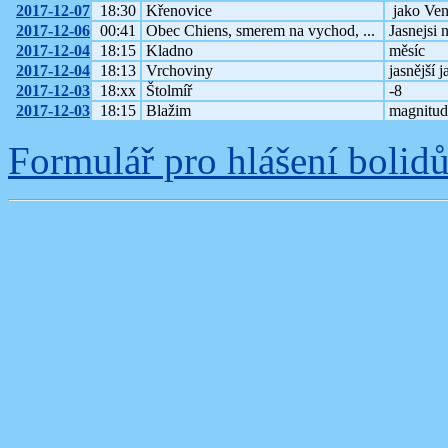
2017-12-07
18:30
Křenovice
jako Ve
2017-12-06
00:41
Obec Chiens, smerem na vychod, ...
Jasnejsi 
2017-12-04
18:15
Kladno
měsíc
2017-12-04
18:13
Vrchoviny
jasnější 
2017-12-03
18:xx
Štolmíř
-8
2017-12-03
18:15
Blažim
magnitud
Formulář pro hlášení bolid