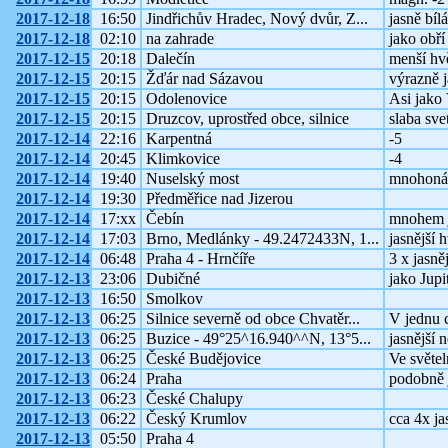
2017-12-18
16:50
Jindřichův Hradec, Nový dvůr, Z...
jasně bíl
2017-12-18
02:10
na zahrade
jako obří 
2017-12-15
20:18
Dalečín
menší hv
2017-12-15
20:15
Žďár nad Sázavou
výrazně j
2017-12-15
20:15
Odolenovice
Asi jako
2017-12-15
20:15
Druzcov, uprostřed obce, silnice
slaba sve
2017-12-14
22:16
Karpentná
-5
2017-12-14
20:45
Klimkovice
-4
2017-12-14
19:40
Nuselský most
mnohonáso
2017-12-14
19:30
Předměřice nad Jizerou
2017-12-14
17:xx
Čebín
mnohem ja
2017-12-14
17:03
Brno, Medlánky - 49.2472433N, 1...
jasnější 
2017-12-14
06:48
Praha 4 - Hrnčíře
3 x jasně
2017-12-13
23:06
Dubičné
jako Jupi
2017-12-13
16:50
Smolkov
2017-12-13
06:25
Silnice severně od obce Chvatěr...
V jednu ch
2017-12-13
06:25
Buzice - 49°25^16.940^^N, 13°5...
jasnější 
2017-12-13
06:25
České Budějovice
Ve světe
2017-12-13
06:24
Praha
podobně 
2017-12-13
06:23
České Chalupy
2017-12-13
06:22
Český Krumlov
cca 4x ja
2017-12-13
05:50
Praha 4