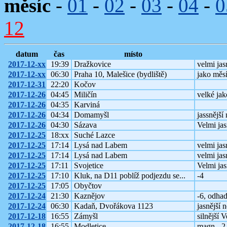
měsíc
-
01
-
02
-
03
-
04
-
0
12
datum
čas
místo
2017-12-xx
19:39
Dražkovice
velmi ja
2017-12-xx
06:30
Praha 10, Malešice (bydliště)
jako měs
2017-12-31
22:20
Kočov
2017-12-26
04:45
Miličín
velké jak
2017-12-26
04:35
Karviná
2017-12-26
04:34
Domamyšl
jassnější
2017-12-26
04:30
Sázava
Velmi ja
2017-12-25
18:xx
Suché Lazce
2017-12-25
17:14
Lysá nad Labem
velmi jas
2017-12-25
17:14
Lysá nad Labem
velmi jas
2017-12-25
17:11
Svojetice
Velmi ja
2017-12-25
17:10
Kluk, na D11 poblíž podjezdu se...
-4
2017-12-25
17:05
Obyčtov
2017-12-24
21:30
Kaznějov
-6, odhad
2017-12-24
06:30
Kadaň, Dvořákova 1123
jasnější 
2017-12-18
16:55
Zámyšl
silnější 
2017-12-18
16:55
Modletice
magn. -2