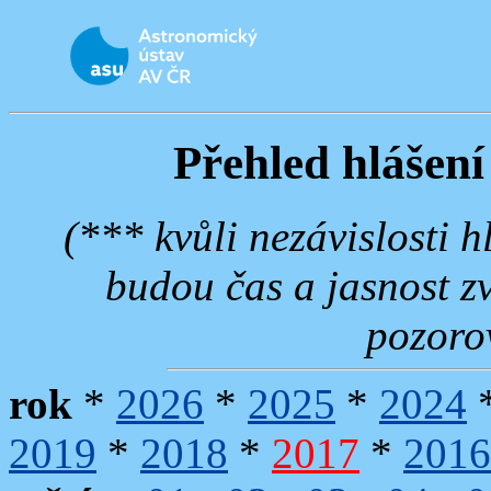
Přehled hlášení
(*** kvůli nezávislosti 
budou čas a jasnost z
pozoro
rok
*
2026
*
2025
*
2024
2019
*
2018
*
2017
*
2016