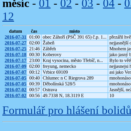
měsíc
-
01
-
02
-
03
-
04
-
0
12
datum
čas
místo
2016-07-31
01:00
obec Záhoří (PSČ 391 65) č.p. 1...
přezářil hvě
2016-07-27
02:00
Žabeň
nejjasnější 
2016-07-25
21:46
Zábřeh
Mnohem jasn
2016-07-18
00:30
Koberovy
jako jasný 
2016-07-17
23:00
Kraj vysocina, město Třebíč, n...
Bylo to větš
2016-07-09
02:00
freyung, nemecko
nejjasnejsi
2016-07-07
00:12
Vrbice 69109
asi jako Ve
2016-07-05
00:40
Chlumec n C Riegrova 289
mnohonásobn
2016-07-05
00:39
Děbolínská 528/5
mnohonásobn
2016-07-02
00:57
Ostrava
Jasnější, n
2016-07-02
00:56
49.7338 N, 18.3119 E
10
Formulář pro hlášení bolid