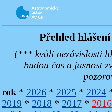
Přehled hlášení
(*** kvůli nezávislosti 
budou čas a jasnost z
pozoro
rok
*
2026
*
2025
*
2024
2019
*
2018
*
2017
*
2016