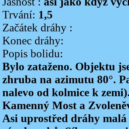
Jasnost :
asi jako když vyc
Trvání:
1,5
Začátek dráhy :
Konec dráhy:
Popis bolidu:
Bylo zataženo. Objektu js
zhruba na azimutu 80°. Pa
nalevo od kolmice k zemi)
Kamenný Most a Zvoleněve
Asi uprostřed dráhy malá 